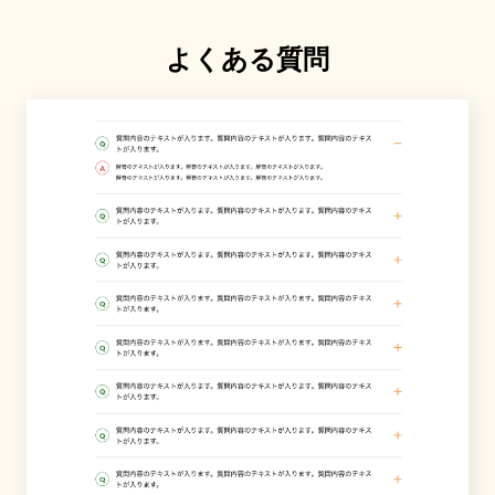
よくある質問