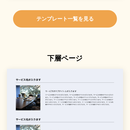
テンプレート一覧を見る
下層ページ