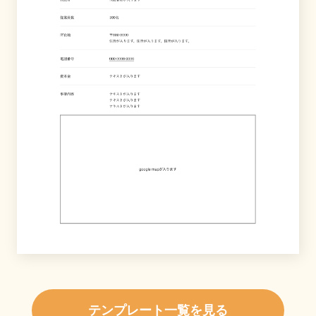
テンプレート一覧を見る