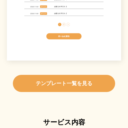
テンプレート一覧を見る
サービス内容