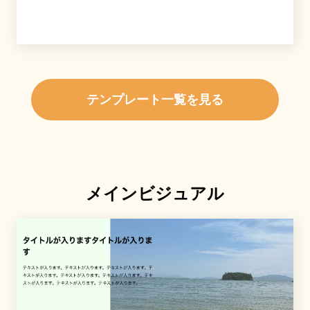
テンプレート一覧を見る
メインビジュアル