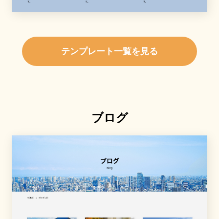
テンプレート一覧を見る
ブログ