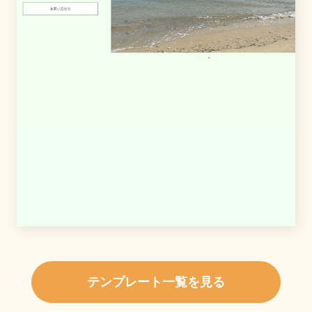
テンプレート一覧を見る