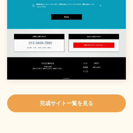
完成サイト一覧を見る