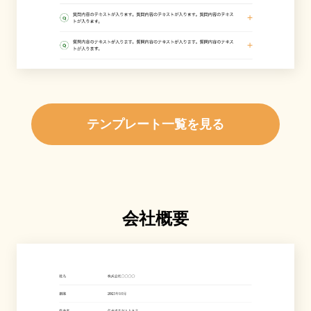
テンプレート一覧を見る
会社概要