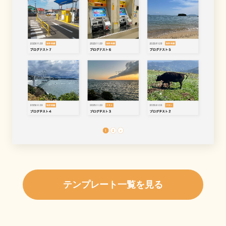
テンプレート一覧を見る