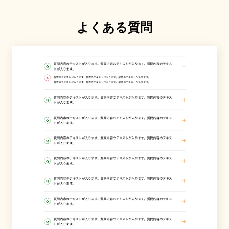
よくある質問