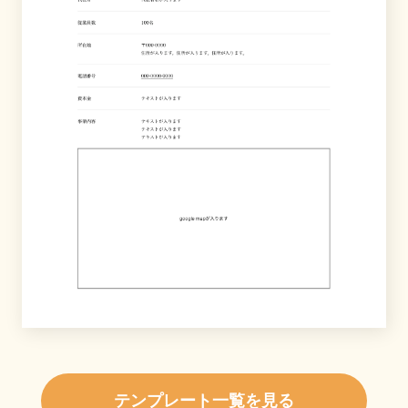
テンプレート一覧を見る