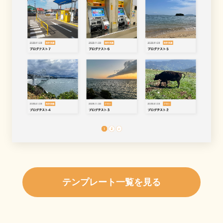
テンプレート一覧を見る