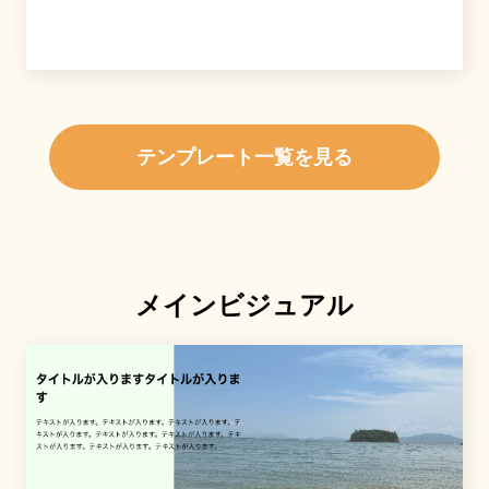
テンプレート一覧を見る
メインビジュアル