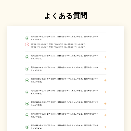
よくある質問