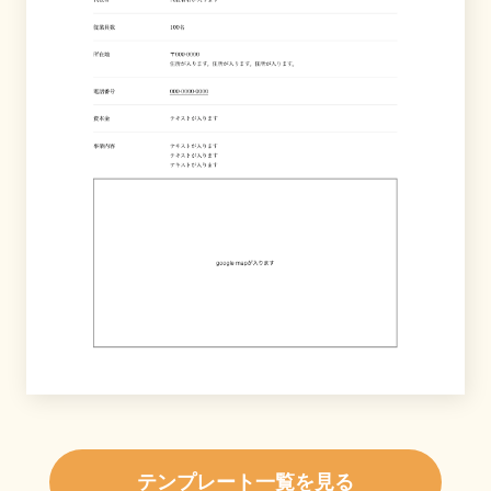
テンプレート一覧を見る