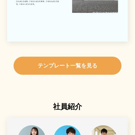
テンプレート一覧を見る
社員紹介