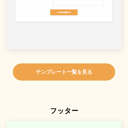
テンプレート一覧を見る
フッター