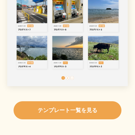
テンプレート一覧を見る