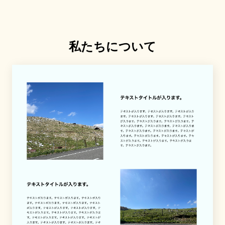
私たちについて