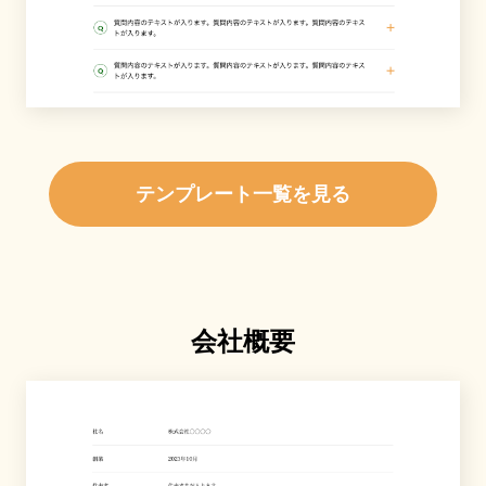
テンプレート一覧を見る
会社概要