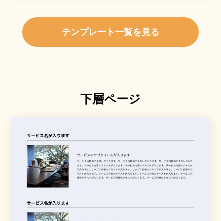
テンプレート一覧を見る
下層ページ