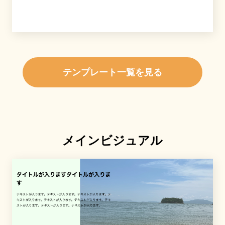
テンプレート一覧を見る
メインビジュアル