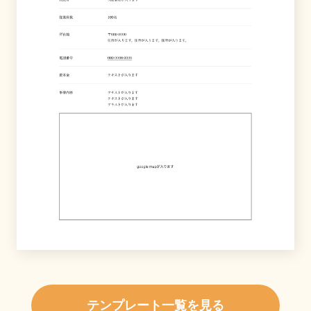
テンプレート一覧を見る