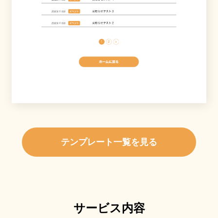
テンプレート一覧を見る
サービス内容