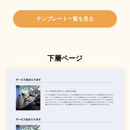
テンプレート一覧を見る
下層ページ