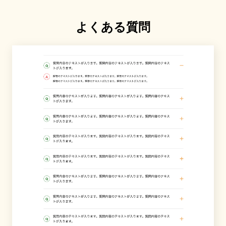
よくある質問