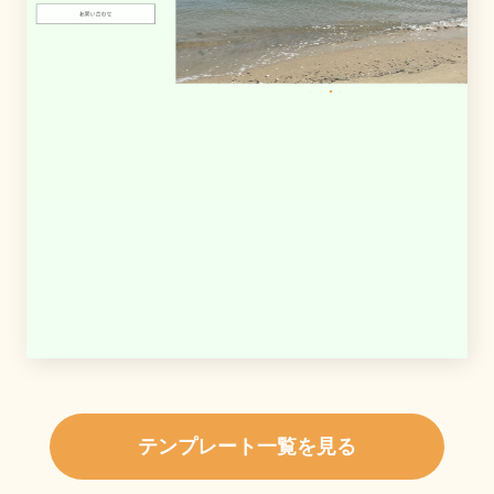
テンプレート一覧を見る