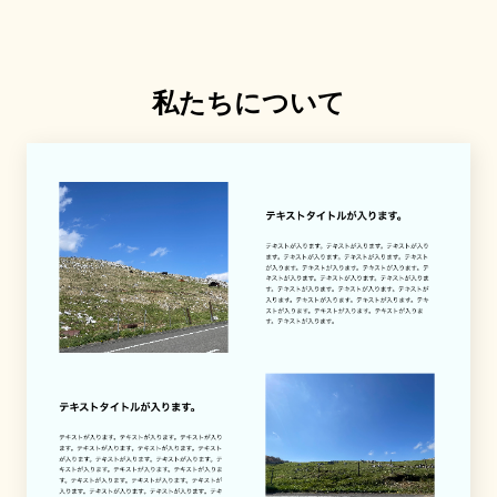
私たちについて