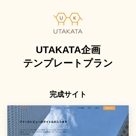
UTAKATA企画
テンプレートプラン
完成サイト