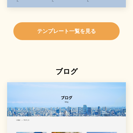
テンプレート一覧を見る
ブログ