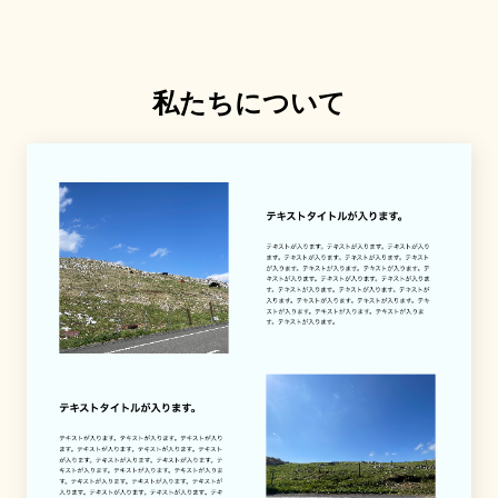
私たちについて