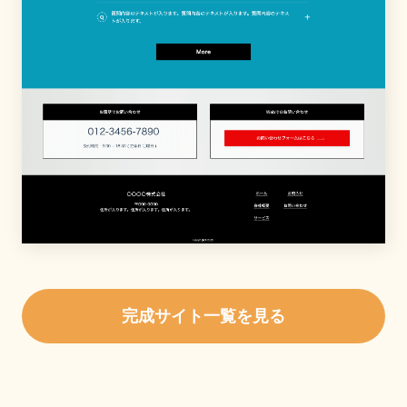
完成サイト一覧を見る