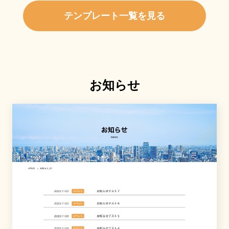
テンプレート一覧を見る
お知らせ