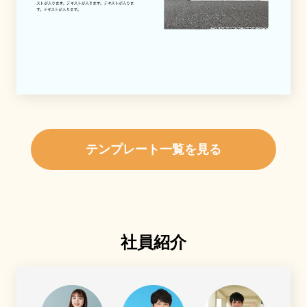
テンプレート一覧を見る
社員紹介