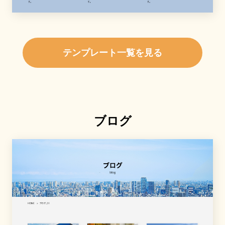
テンプレート一覧を見る
ブログ