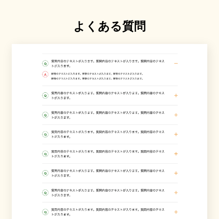
よくある質問