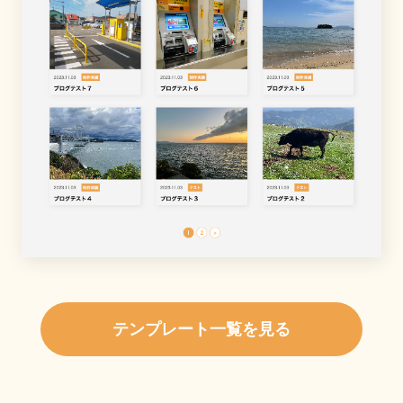
テンプレート一覧を見る